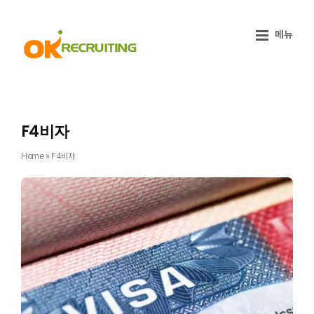
Skip
to
content
F4비자
Home
»
F4비자